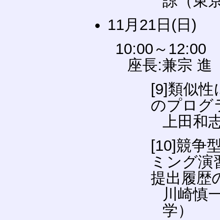
諒（東
11月21日(日)
10:00～12:00
座長:兼宗 
[9]類
のプログ
上田和
[10]競
ミング演
提出履歴の
川崎慎
学）