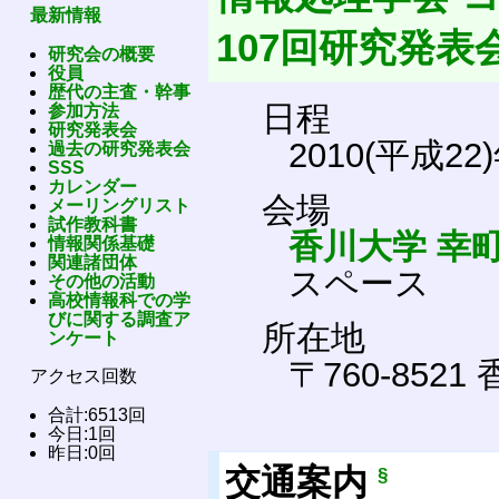
最新情報
107回研究発表
研究会の概要
役員
歴代の主査・幹事
日程
参加方法
研究発表会
2010(平成22
過去の研究発表会
SSS
カレンダー
会場
メーリングリスト
試作教科書
香川大学 幸
情報関係基礎
関連諸団体
スペース
その他の活動
高校情報科での学
びに関する調査ア
所在地
ンケート
〒760-852
アクセス回数
合計:6513回
今日:1回
昨日:0回
交通案内
§