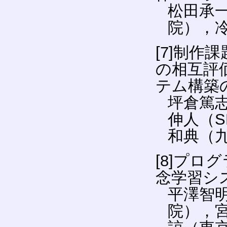
松田承
院），
[7]制
の相互評
テム構築
坪倉篤
伸人（S
和典（
[8]プ
念学習シ
平澤智
院），