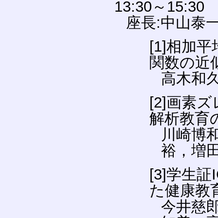
13:30～15:30
座長:中山泰
[1]相
関数の近
高木和
[2]画
解析教育
川崎博
裕，増
[3]学生
た健康教
今井慈郎