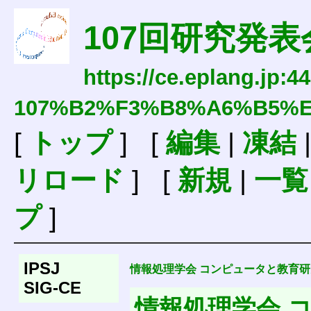
107回研究発表
https://ce.eplang.jp:4
107%B2%F3%B8%A6%B5%
[
トップ
] [
編集
|
凍結
リロード
] [
新規
|
一覧
プ
]
IPSJ
情報処理学会 コンピュータと教育研
SIG-CE
情報処理学会 