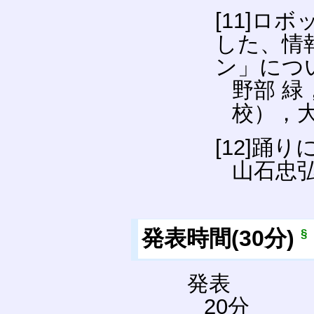
[11]
した、情
ン」につ
野部 
校），
[12]踊
山石忠
発表時間(30分)
§
発表
20分