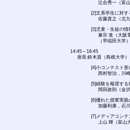
辻合秀一（富
[2]文系学生に対
佐藤貴之（北
[3]児童・生徒の
兼宗 進（大阪
（早稲田大学
14:45～16:45
座長:鈴木貢（島根大学）
[4]小コンテスト
西村智治，川
[5]経験を報奨す
岡田政則（金
[6]優れた授業
加藤利康，石川
[7]メディアコ
上山 輝（富山