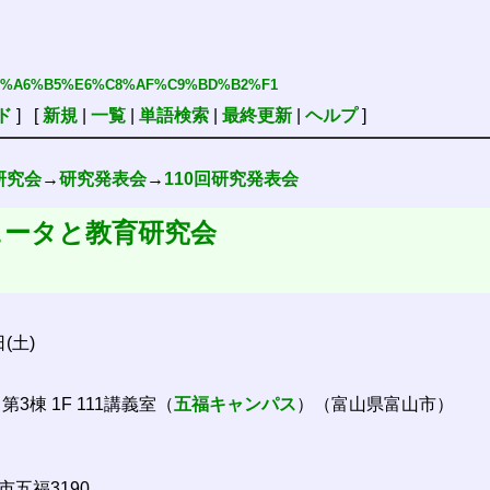
%F3%B8%A6%B5%E6%C8%AF%C9%BD%B2%F1
ド
] [
新規
|
一覧
|
単語検索
|
最終更新
|
ヘルプ
]
研究会
→
研究発表会
→
110回研究発表会
ュータと教育研究会
日(土)
3棟 1F 111講義室（
五福キャンパス
）（富山県富山市）
市五福3190