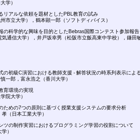
山大学）
するリアルな依頼を題材としたPBL教育の試み
九州市立大学），鶴本顕一郎（ソフトディバイス）
情報の科学的な興味を目的としたBebras国際コンテスト参加報告
電気通信大学），井戸坂幸男（松阪市立飯高東中学校），鎌田
）
形式の初級C演習における教師支援 - 解答状況の時系列表示によ
崎慎一郎，富永浩之（香川大学）
る教育環境の実現
沢学院大学）
実践のための7つの原則に基づく授業支援システムの要求分析
 孝（日本工業大学）
ンテンツの制作実習におけるプログラミング学習の役割について
大学）