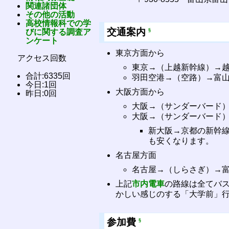
関連諸団体
その他の活動
高校情報科での学
交通案内
§
びに関する調査ア
ンケート
東京方面から
アクセス回数
東京→（上越新幹線）→
合計:6335回
羽田空港→（空路）→富
今日:1回
大阪方面から
昨日:0回
大阪→（サンダーバード
大阪→（サンダーバード
新大阪→京都の新幹
も安くなります。
名古屋方面
名古屋→（しらさぎ）→
上記
市内電車
の路線は全てバス
かしい感じのする「大学前」
参加費
§