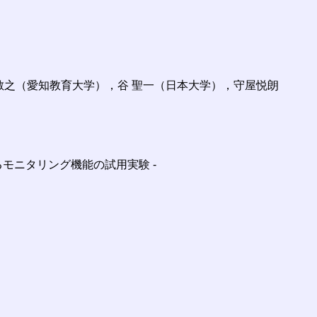
敏之（愛知教育大学），谷 聖一（日本大学），守屋悦朗
るモニタリング機能の試用実験 -