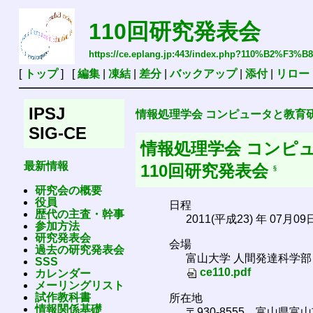
110回研究発表会
https://ce.eplang.jp:443/index.php?110%B2
[
トップ
] [
編集
|
凍結
|
差分
|
バックアップ
|
添付
|
リロー
IPSJ
情報処理学会 コンピュータと教育
SIG-CE
情報処理学会 コンピ
最新情報
110回研究発表会
§
研究会の概要
役員
日程
歴代の主査・幹事
2011(平成23) 年 07月09
参加方法
研究発表会
会場
過去の研究発表会
富山大学 人間発達科学部 第
SSS
ce110.pdf
カレンダー
メーリングリスト
試作教科書
所在地
情報関係基礎
〒930-8555 富山県富山