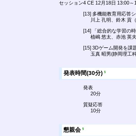
セッション4 CE 12月18日 13:0
[13] 多機能教育用応
川上 孔明、鈴木 貢
[14] 「総合的な学習の
植嶋 悠太、赤池 英
[15] 3Dゲーム開発
玉真 昭男(静岡理工科
発表時間(30分)
§
発表
20分
質疑応答
10分
懇親会
§