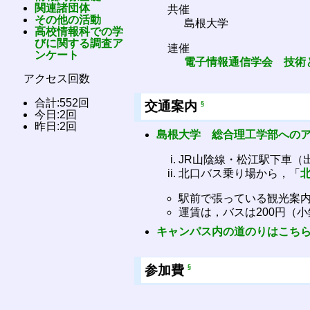
関連諸団体
共催
その他の活動
島根大学
高校情報科での学
びに関する調査ア
連催
ンケート
電子情報通信学会 技術と社
アクセス回数
合計:552回
交通案内
§
今日:2回
昨日:2回
島根大学 総合理工学部への
JR山陰線・松江駅下車（
北口バス乗り場から，「
駅前で張っている観光案
運賃は，バスは200円（
キャンパス内の道のりはこち
参加費
§