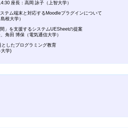
0～14:30 座長：高岡 詠子（上智大学）
答システム端末と対応するMoodleプラグインについて
（島根大学）
時間」を支援するシステムUESheetの提案
夫、角田 博保（電気通信大学）
を課題としたプログラミング教育
大学)