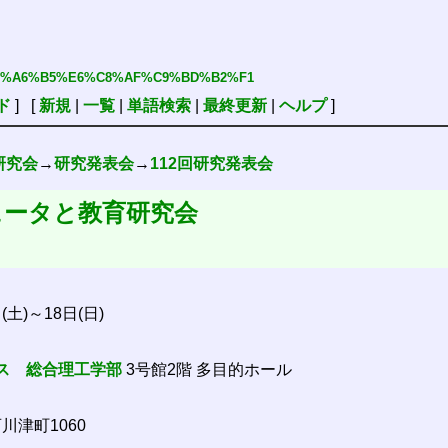
%F3%B8%A6%B5%E6%C8%AF%C9%BD%B2%F1
ド
] [
新規
|
一覧
|
単語検索
|
最終更新
|
ヘルプ
]
研究会
→
研究発表会
→
112回研究発表会
ュータと教育研究会
日(土)～18日(日)
ス
総合理工学部
3号館2階 多目的ホール
西川津町1060