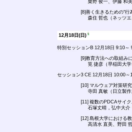
栗野 俊一、伊藤 和
[8]善く生きるための“
森住 哲也（ネッツエ
§
12月18日(日)
特別セッションB 12月18日 9:10
[9]教育方法への取組
筧 捷彦（早稲田大学
セッション3 CE 12月18日 10:00
[10] マルウェア対
寺田 真敏（日立製作
[11] 複数のPDCA
石塚丈晴，弘中大介
[12] 島根大学におけ
高清水 直美、野田 