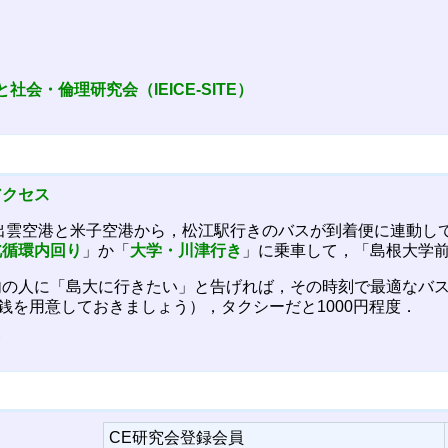
会・倫理研究会（IEICE-SITE）
アクセス
出雲空港と米子空港から，松江駅行きのバスが到着便に連動し
北循環内回り
」か「
大学・川津行き
」に乗車して，「島根大学
内の人に「島大に行きたい」と告げれば，その時刻で最適なバ
小銭を用意しておきましょう），タクシーだと1000円程度．
ら
CE研究会登録会員