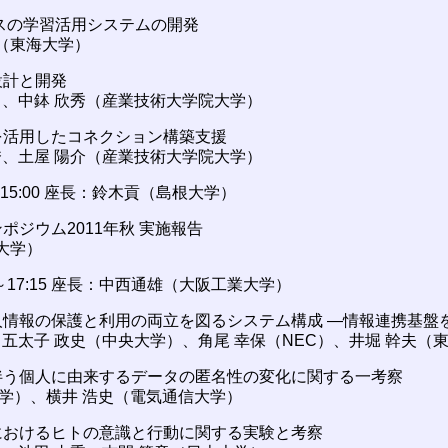
イスの学習活用システムの開発
（東海大学）
設計と開発
司、中鉢 欣秀（産業技術大学院大学）
アを活用したコネクション構築支援
秀、土屋 陽介（産業技術大学院大学）
0～15:00 座長：鈴木貢（島根大学）
ンポジウム2011年秋 実施報告
大学）
:15～17:15 座長：中西通雄（大阪工業大学）
個人情報の保護と利用の両立を図るシステム構成 ―情報連携基盤
、五太子 政史（中央大学）、角尾 幸保（NEC）、井堀 幹夫（
に伴う個人に由来するデータの匿名性の変化に関する一考察
大学）、横井 浩史（電気通信大学）
下におけるヒトの意識と行動に関する実験と考察