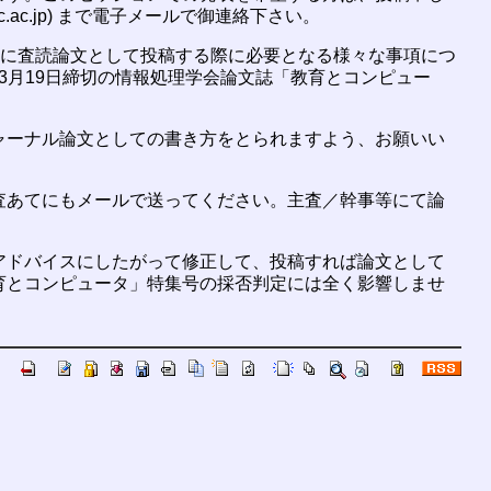
.ac.jp) まで電子メールで御連絡下さい。
どに査読論文として投稿する際に必要となる様々な事項につ
年3月19日締切の情報処理学会論文誌「教育とコンピュー
ャーナル論文としての書き方をとられますよう、お願いい
査あてにもメールで送ってください。主査／幹事等にて論
アドバイスにしたがって修正して、投稿すれば論文として
育とコンピュータ」特集号の採否判定には全く影響しませ