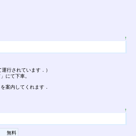
↑
て運行されています．）
前」にて下車。
スを案内してくれます．
↑
無料