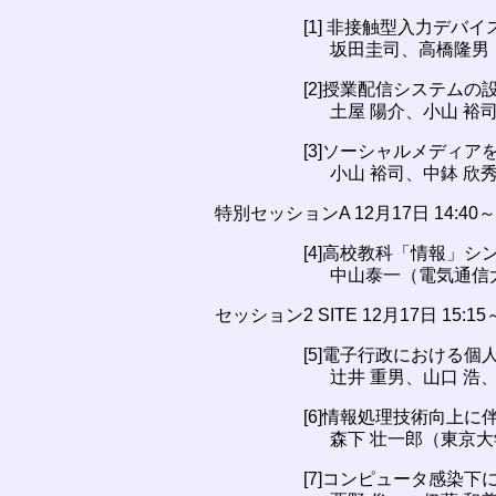
[1] 非接触型入力デバ
坂田圭司、高橋隆男
[2]授業配信システムの
土屋 陽介、小山 裕
[3]ソーシャルメディ
小山 裕司、中鉢 欣
特別セッションA 12月17日 14:4
[4]高校教科「情報」シ
中山泰一（電気通信
セッション2 SITE 12月17日 15
[5]電子行政における
辻井 重男、山口 浩
[6]情報処理技術向上
森下 壮一郎（東京
[7]コンピュータ感染