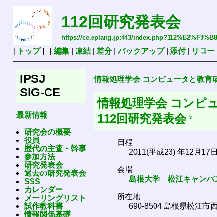
112回研究発表会
https://ce.eplang.jp:443/index.php?112%B2
[
トップ
] [
編集
|
凍結
|
差分
|
バックアップ
|
添付
|
リロー
IPSJ
情報処理学会 コンピュータと教育
SIG-CE
情報処理学会 コンピ
最新情報
112回研究発表会
§
研究会の概要
役員
日程
歴代の主査・幹事
2011(平成23) 年12月17
参加方法
研究発表会
会場
過去の研究発表会
島根大学
松江キャンパ
SSS
カレンダー
所在地
メーリングリスト
試作教科書
690-8504 島根県松江市
情報関係基礎