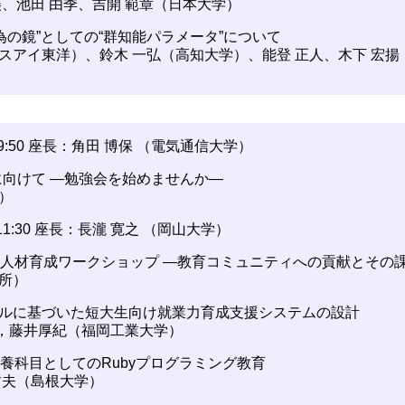
美、池田 由季、吉開 範章（日本大学）
行為の鏡”としての“群知能パラメータ”について
スアイ東洋）、鈴木 一弘（高知大学）、能登 正人、木下 宏
～ 9:50 座長：角田 博保 （電気通信大学）
みに向けて ―勉強会を始めませんか―
）
～11:30 座長：長瀧 寛之 （岡山大学）
策研究人材育成ワークショップ ―教育コミュニティへの貢献とその
所）
サイクルに基づいた短大生向け就業力育成支援システムの設計
，藤井厚紀（福岡工業大学）
る教養科目としてのRubyプログラミング教育
哲夫（島根大学）