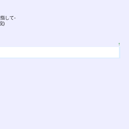
指して-
院)
↑