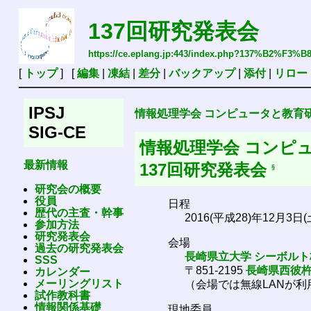
137回研究発表会
https://ce.eplang.jp:443/index.php?137%B2
[
トップ
] [
編集
|
凍結
|
差分
|
バックアップ
|
添付
|
リロー
IPSJ
情報処理学会 コンピュータと教育
SIG-CE
情報処理学会 コンピ
最新情報
137回研究発表会
§
研究会の概要
役員
日程
歴代の主査・幹事
2016(平成28)年12月3日(
参加方法
研究発表会
会場
過去の研究発表会
長崎県立大学
シーボルト
SSS
〒851-2195
長崎県西彼杵
カレンダー
メーリングリスト
（会場では無線LANが
試作教科書
情報関係基礎
現地委員