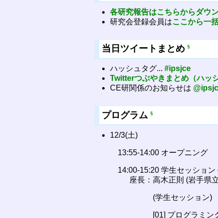
各研究報告はこちらからダウ
研究会登録会員は
ここから一
当日ツイートまとめ
§
ハッシュタグ...
#ipsjce
Twitterつぶやきまとめ（ハッシ
CE研関係のお知らせは
@ipsj
プログラム
§
12/3(土)
13:55-14:00 オープニング
14:00-15:20 学生セッシ
座長：高木正則 (岩手県立
(学生セッション)
[01] プログラ