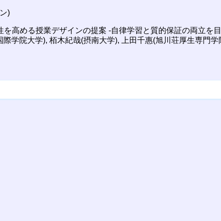
ン)
積極性を高める授業デザインの提案 -自律学習と質的保証の両立を目
際学院大学), 栢木紀哉(摂南大学), 上田千惠(旭川荘厚生専門学
）