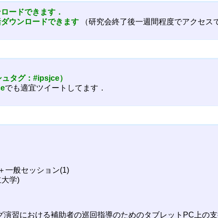
ンロードできます．
括ダウンロードできます
（研究会終了後一週間程度でアクセス
ュタグ：#ipsjce）
ce
でも適宜ツイートしてます．
ョン＋一般セッション(1)
大学)
ミング演習における補助者の巡回指導のためのタブレットPC上の