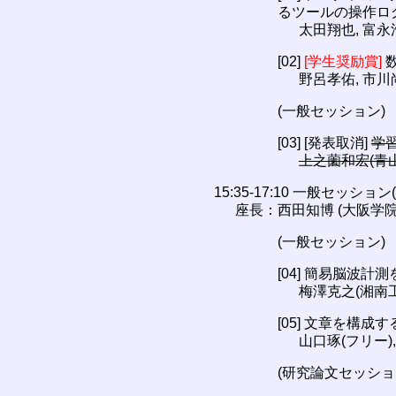
るツールの操作ログ
太田翔也, 富永
[02]
[学生奨励賞]
数
野呂孝佑, 市川
(一般セッション)
[03] [発表取消]
学
上之薗和宏(青
15:35-17:10 一般セッショ
座長：西田知博 (大阪学院
(一般セッション)
[04] 簡易脳波
梅澤克之(湘南工
[05] 文章を構
山口琢(フリー)
(研究論文セッショ