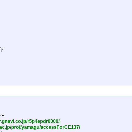
）
介
0〜
/r.gnavi.co.jp/r5p4epdr0000/
n.ac.jp/prof/yamagu/accessForCE137/