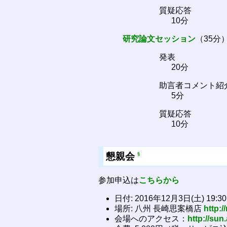
質疑応答
10分
研究論文セッション
（35分
発表
20分
助言者コメント紹
5分
質疑応答
10分
懇親会
§
参加申込は
こちらから
日付: 2016年12月3日(土) 19:3
場所: 八州 長崎思案橋店
http:/
会場へのアクセス：
http://su