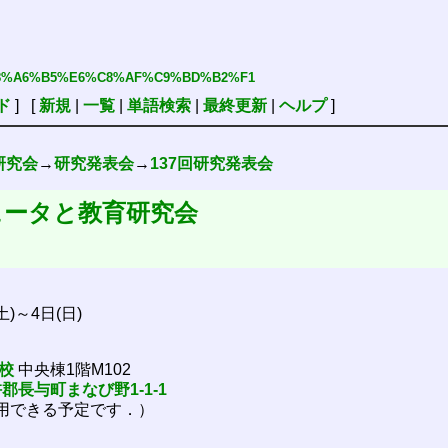
%F3%B8%A6%B5%E6%C8%AF%C9%BD%B2%F1
ド
] [
新規
|
一覧
|
単語検索
|
最終更新
|
ヘルプ
]
研究会
→
研究発表会
→
137回研究発表会
ュータと教育研究会
土)～4日(日)
校
中央棟1階M102
郡長与町まなび野1-1-1
利用できる予定です．）