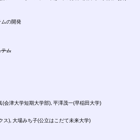
テムの開発
ステム
真(会津大学短期大学部), 平澤茂一(早稲田大学)
クス), 大場みち子(公立はこだて未来大学)