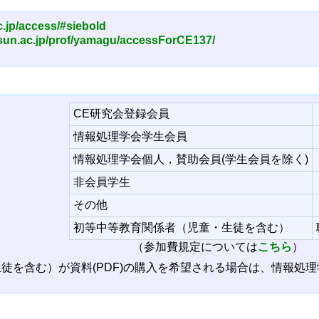
c.jp/access/#siebold
/sun.ac.jp/prof/yamagu/accessForCE137/
CE研究会登録会員
情報処理学会学生会員
情報処理学会個人，賛助会員(学生会員を除く)
非会員学生
その他
初等中等教育関係者（児童・生徒を含む）
（参加費規定については
こちら
）
徒を含む）が資料(PDF)の購入を希望される場合は、情報処