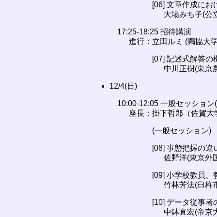
[06] 文章作成
大場みち子(公立
17:25-18:25 招待講演
進行：立田ルミ (獨協大学
[07] 記述式解
中川正樹(東京
12/4(日)
10:00-12:05 一般セッショ
座長：掛下哲郎（佐賀大
(一般セッション)
[08] 事態把握の
佐野洋(東京外
[09] 小学校
竹林芳法(臼杵市
[10] データ従
中鉢直宏(帝京