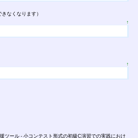
できなくなります）
↑
↑
支援ツール - 小コンテスト形式の初級C演習での実践におけ