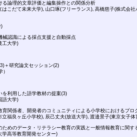
における論理的文章評価と編集操作との関係分析
はこだて未来大学), 山口琢(フリーランス), 高橋慈子(株式会社
)
答の機械認識による採点支援と自動採点
農工大学)
ン(3)＋研究論文セッション(2)
学）
違いを利用した語学教材の提案(3)
国語大学)
教員、教育関係者、開発者のコミュニティによる小学校におけるプ
立福良ヶ丘小学校), 辰己丈夫(放送大学), 渡邉景子(東京女子体
事者のためのデータ・リテラシー教育の実践と一般情報教育に関す
大学高等教育開発センター)