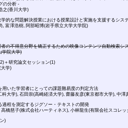
の分析 -
浩之(香川大学)
学的な問題解決授業における授業設計と実施を支援するシス
尚, 富澤浩樹, 阿部昭博(岩手県立大学大学院)
習者の不得意分野を矯正するための映像コンテンツ自動検索シ
山学院大学)
ン(2)＋研究論文セッション(1)
大学)
計測を用いた学習者にとっての課題難易度の判定方法
科大学), 石田崇(高崎経済大学), 齋藤友彦(東京都市大学), 中澤
成する過程を測定するジグソー・テキストの開発
, 高橋慈子(株式会社ハーティネス), 小林龍生(有限会社スコレッ
ン)