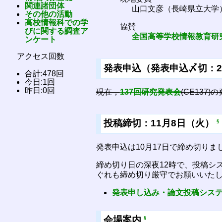
関連諸団体
山口文彦（長崎県立大学
その他の活動
高校情報科での学
協賛
びに関する調査ア
全国高等学校情報教育研
ンケート
アクセス回数
発表申込（発表申込〆切：201
合計:478回
今日:1回
昨日:0回
現在，
137回研究発表会
(CE137
投稿締切：11月8日（火）
§
発表申込は10月17日で締め切り
締め切り日の深夜12時で、投稿シ
ぐれも締め切り厳守でお願いいた
発表申し込み・論文投稿シス
会場案内
§