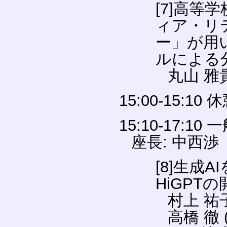
[7]高
ィア・リ
ー」が用
ルによる
丸山 雅
15:00-15:10 
15:10-17:1
座長: 中西
[8]生成
HiGPT
村上 祐子
高橋 徹