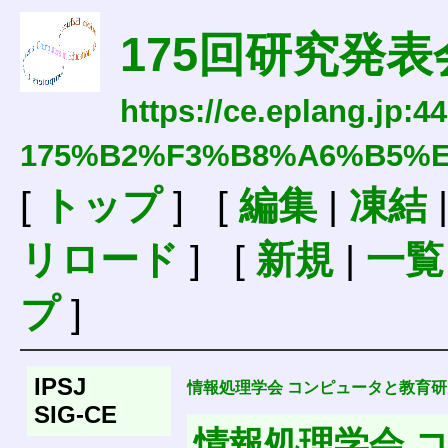
175回研究発表
https://ce.eplang.jp:4
175%B2%F3%B8%A6%B5%
[
トップ
] [
編集
|
凍結
リロード
] [
新規
|
一覧
プ
]
IPSJ
情報処理学会 コンピュータと教育研
SIG-CE
情報処理学会 