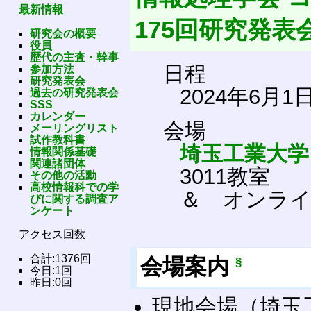
最新情報
175回研究発表
研究会の概要
役員
歴代の主査・幹事
日程
参加方法
研究発表会
2024年6月1日
過去の研究発表会
SSS
カレンダー
会場
メーリングリスト
試作教科書
埼玉工業大学
情報関係基礎
関連諸団体
3011教室
その他の活動
高校情報科での学
＆ オンライ
びに関する調査ア
ンケート
アクセス回数
合計:1376回
会場案内
§
今日:1回
昨日:0回
現地会場（埼玉