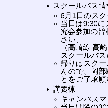
スクールバス情
6月1日のス
当日は9:3
究会参加の皆
さい。
（高崎線 高崎行
スクールバス
帰りはスクー
んので、岡部
とをご了承願
講義棟
キャンパスマ
当日は隣の3