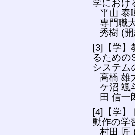
学におけ
平山 泰
専門職大
秀樹 (
[3]【
るための
システム
高橋 雄
ケ沼 颯
田 信一
[4]【
動作の学
村田 匠