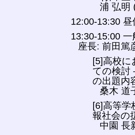
浦 弘明
12:00-13:30 
13:30-15:0
座長: 前田
[5]高校
ての検討 
の出題内
桑木 道
[6]高
報社会の
中園 長