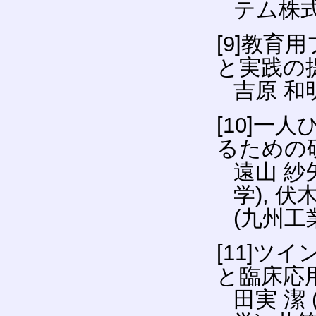
テム株式
[9]教
と実践の
吉原 和明
[10]
るための
遠山 紗
学), 伏
(九州工
[11]ツ
と臨床応
田実 潔 