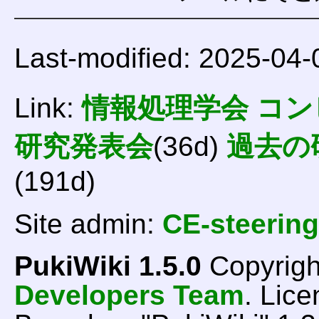
Last-modified: 2025-04-
Link:
情報処理学会 コ
研究発表会
(36d)
過去の
(191d)
Site admin:
CE-steering
PukiWiki 1.5.0
Copyrigh
Developers Team
. Lice