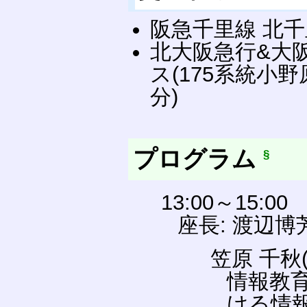
阪急千里線 北千
北大阪急行&大
ス(175系統小
分)
プログラム
§
13:00～15:00
座長: 渡辺
笠原 千秋
情報教
ける情