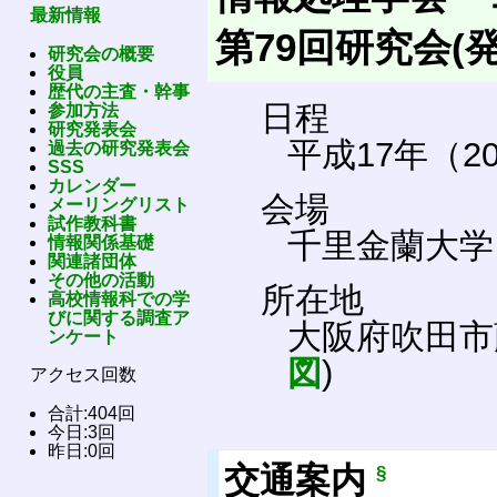
最新情報
第79回研究会(
研究会の概要
役員
歴代の主査・幹事
日程
参加方法
研究発表会
平成17年（20
過去の研究発表会
SSS
カレンダー
会場
メーリングリスト
試作教科書
千里金蘭大学
情報関係基礎
関連諸団体
その他の活動
所在地
高校情報科での学
びに関する調査ア
大阪府吹田市藤白
ンケート
図
)
アクセス回数
合計:404回
今日:3回
昨日:0回
交通案内
§