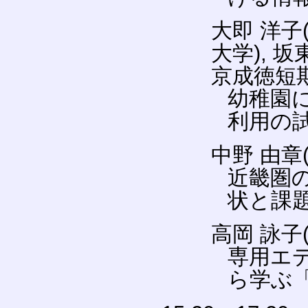
大即 洋子
大学), 坂
京成徳短期
幼稚園
利用の
中野 由章
近畿圏
状と課
高岡 詠子
専用エ
ら学ぶ「