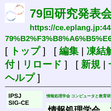
79回研究発表
https://ce.eplang.jp:4
79%B2%F3%B8%A6%B5%E
[
トップ
] [
編集
|
凍結
付
|
リロード
] [
新規
|
ヘルプ
]
IPSJ
情報処理学会 コンピュータと教育研
SIG-CE
情報処理学会 