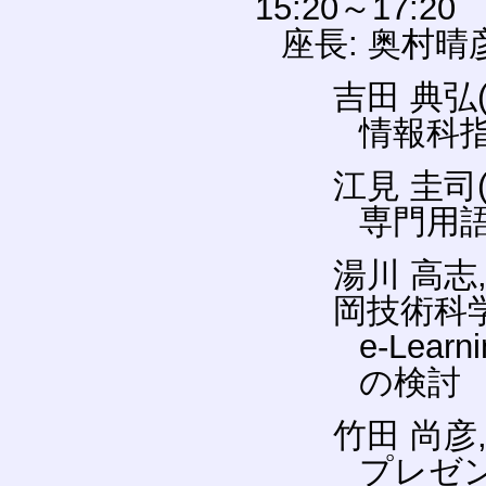
15:20～17:20
座長: 奥村
吉田 典弘
情報科
江見 圭司
専門用
湯川 高志,
岡技術科
e-Le
の検討
竹田 尚彦
プレゼ