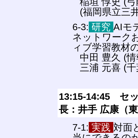
稲垣 惇史 (
(福岡県立三
6-3:
研究
AI
ネットワークおよ
ィブ学習教材
中田 豊久 
三浦 元喜 (
13:15-14:4
長：井手 広康（
7-1:
実践
対面
当にできるのか