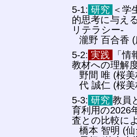
5-1:
研究
＜学
的思考に与える
リテラシー-
瀧野 百合香 
5-2:
実践
「情
教材への理解
野間 唯 (桜
代 誠仁 (桜
5-3:
研究
教員
育利用の2026
査との比較に
橋本 智明 (