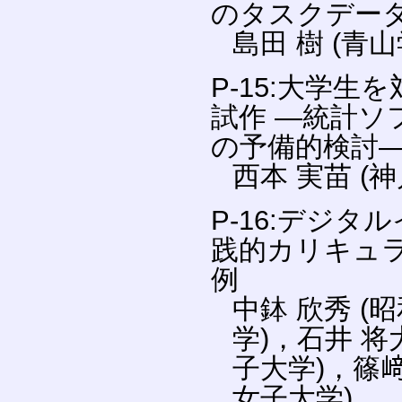
のタスクデータベ
島田 樹 (青
P-15:大学
試作 ―統計ソ
の予備的検討
西本 実苗 (
P-16:デジ
践的カリキュラ
例
中鉢 欣秀 (
学)，石井 将
子大学)，篠﨑
女子大学)