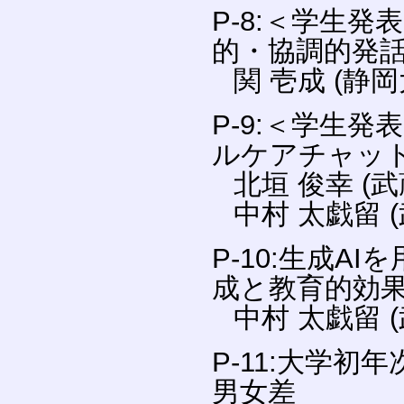
P-8:＜学生
的・協調的発
関 壱成 (静
P-9:＜学生
ルケアチャッ
北垣 俊幸 (
中村 太戯留 
P-10:生成
成と教育的効
中村 太戯留 
P-11:大学
男女差