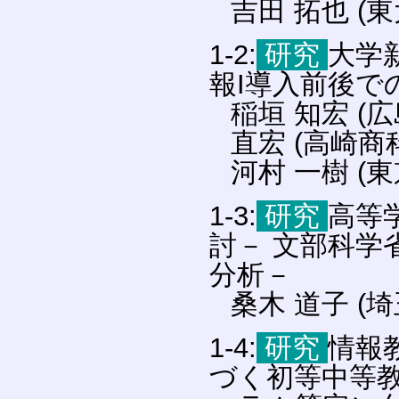
吉田 拓也 (
1-2:
研究
大学
報I導入前後で
稲垣 知宏 (
直宏 (高崎商
河村 一樹 (
1-3:
研究
高等
討－ 文部科学
分析－
桑木 道子 (
1-4:
研究
情報
づく初等中等