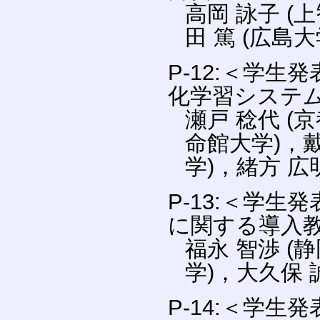
高岡 詠子 (
田 篤 (広島大
P-12:＜学
化学習システ
瀬戸 稔代 (
命館大学)，戴
学)，緒方 広
P-13:＜学生
に関する導入
福永 智渉 (
学)，大久保 
P-14:＜学生発