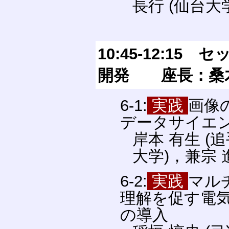
長行 (仙台大
10:45-12:1
開発 座長：桑木
6-1:
実践
画像の
データサイエ
岸本 有生 (
大学)，兼宗 
6-2:
実践
マル
理解を促す電
の導入