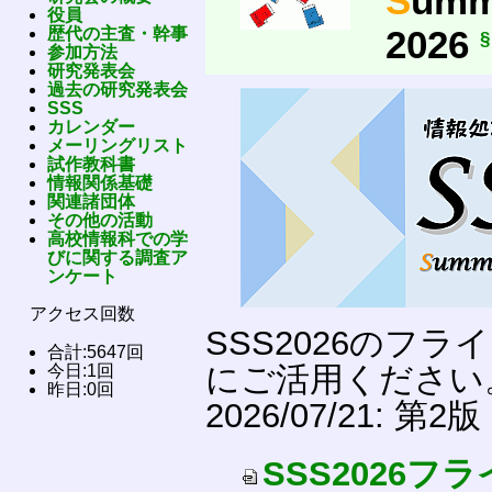
S
um
役員
2026
歴代の主査・幹事
§
参加方法
研究発表会
過去の研究発表会
SSS
カレンダー
メーリングリスト
試作教科書
情報関係基礎
関連諸団体
その他の活動
高校情報科での学
びに関する調査ア
ンケート
アクセス回数
SSS2026のフ
合計:5647回
にご活用ください
今日:1回
昨日:0回
2026/07/21:
SSS2026フライ