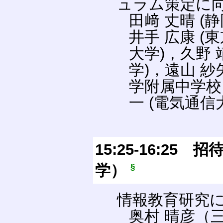
ュラム策定に
田﨑 丈晴 (
井手 広康 (
大学)，久野 
学)，遠山 紗
学附属中学校
一 (電気通信
15:25-16:2
学）
§
情報教育研究に
奥村 晴彦（