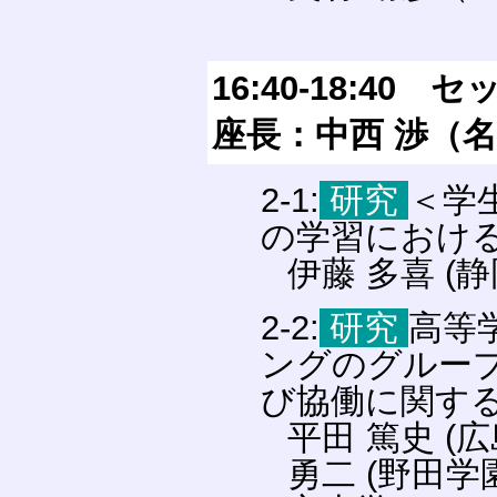
16:40-18:
座長：中西 渉（
2-1:
研究
＜学
の学習におけ
伊藤 多喜 (
2-2:
研究
高等
ングのグルー
び協働に関す
平田 篤史 (
勇二 (野田学