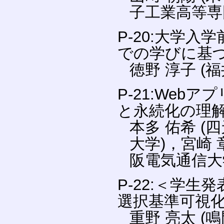
子工業高等専
P-20:大学入
での学びに基
徳野 淳子 (
P-21:We
と永続化の理
本多 佑希 (
大学)，宮崎 
阪電気通信大
P-22:＜学
選択基準可視
重野 亮太 (