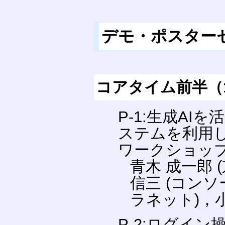
デモ・ポスター
コアタイム前半（11:
P-1:生成A
ステムを利用
ワークショッ
青木 成一郎 
信三 (コンソ
ラネット)，小
P-2:ログイ