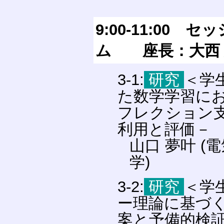
9:00-11:00
ム 座長：大西
3-1:
研究
＜学
た数学学習に
フレクション
利用と評価－
山口 夢叶 (
学)
3-2:
研究
＜学
ー理論に基づく
案と予備的検