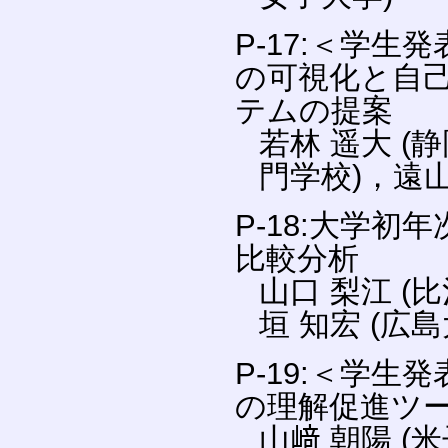
P-17:＜学
の可視化と自
テムの提案
若林 遥大 (
門学校)，遠山
P-18:大学
比較分析
山口 梨江 (
垣 知宏 (広
P-19:＜学
の理解促進ツ
山﨑 朝陽 (