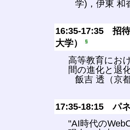
学)，伊東 和
16:35-17:3
大学）
§
高等教育におけ
間の進化と退
飯吉 透（京
17:35-18:1
"AI時代のWe