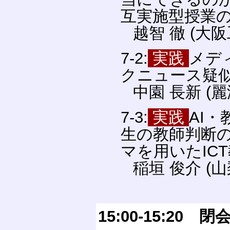
互実施型授業
越智 徹 (大
7-2:
実践
メデ
クニュース疑
中園 長新 (
7-3:
実践
AI
生の教師判断の
マを用いたIC
稲垣 俊介 (
15:00-15:20