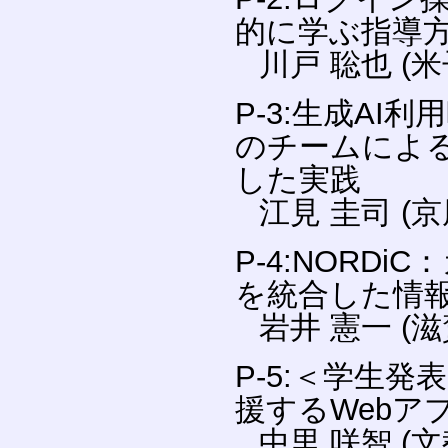
的に学ぶ指導
川戸 聡也 (
P-3:生成A
のチームによ
した実践
江見 圭司 (京
P-4:NORD
を統合した情
岩井 憲一 (
P-5:＜学生
援するWebア
中里 咲智 (