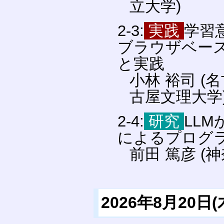
立大学)
2-3:
実践
学習
ブラウザベー
と実践
小林 裕司 (
古屋文理大学
2-4:
研究
LL
によるプログ
前田 篤彦 (
2026年8月20日(木