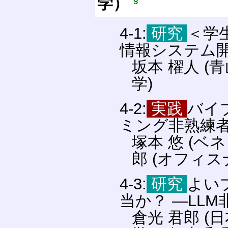
学）
§
4-1:
研究
＜学
情報システム
坂本 櫂人 (
学)
4-2:
実践
バイ
ミング非熟練
塚本 悠 (
郎 (オフィス
4-3:
研究
よい
当か？ —LL
倉光 君郎 (