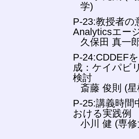
学)
P-23:教授者
Analytics
久保田 真一郎
P-24:CDD
成：ケイパビ
検討
斎藤 俊則 (
P-25:講義
おける実践例
小川 健 (専修