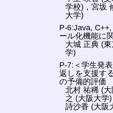
学校)，宮坂 
大学)
P-6:Java, 
ール化機能に
大城 正典 (
学)
P-7:＜学生
返しを支援す
の予備的評価
北村 祐稀 (
之 (大阪大学
詩沙香 (大阪