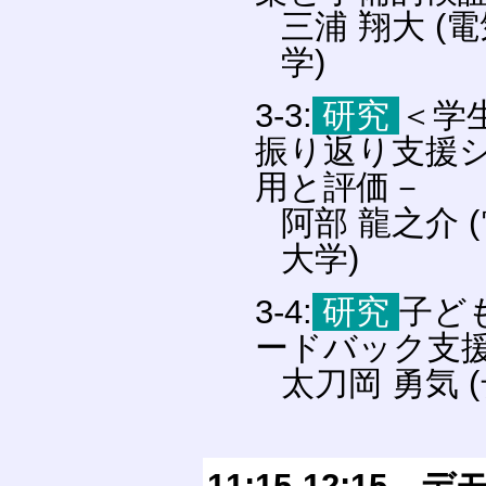
三浦 翔大 (
学)
3-3:
研究
＜学
振り返り支援シ
用と評価－
阿部 龍之介 
大学)
3-4:
研究
子ど
ードバック支
太刀岡 勇気
11:15-12:1