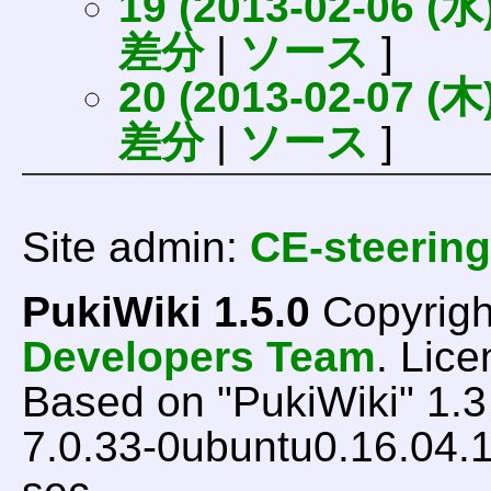
19 (2013-02-06 (水)
差分
|
ソース
]
20 (2013-02-07 (木)
差分
|
ソース
]
Site admin:
CE-steering
PukiWiki 1.5.0
Copyrigh
Developers Team
. Lice
Based on "PukiWiki" 1.
7.0.33-0ubuntu0.16.04.1