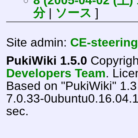
8 (2005-04-02 (土) 
分
|
ソース
]
Site admin:
CE-steering
PukiWiki 1.5.0
Copyrigh
Developers Team
. Lice
Based on "PukiWiki" 1.
7.0.33-0ubuntu0.16.04.1
sec.