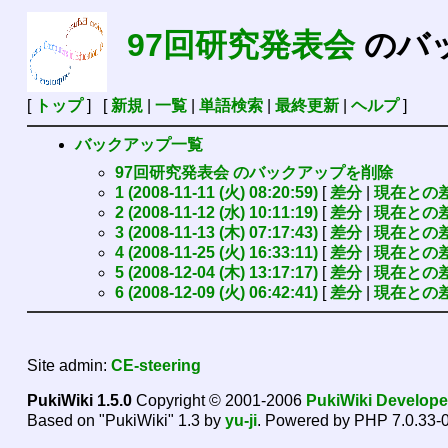
97回研究発表会
のバ
[
トップ
] [
新規
|
一覧
|
単語検索
|
最終更新
|
ヘルプ
]
バックアップ一覧
97回研究発表会 のバックアップを削除
1 (2008-11-11 (火) 08:20:59)
[
差分
|
現在との
2 (2008-11-12 (水) 10:11:19)
[
差分
|
現在との
3 (2008-11-13 (木) 07:17:43)
[
差分
|
現在との
4 (2008-11-25 (火) 16:33:11)
[
差分
|
現在との
5 (2008-12-04 (木) 13:17:17)
[
差分
|
現在との
6 (2008-12-09 (火) 06:42:41)
[
差分
|
現在との
Site admin:
CE-steering
PukiWiki 1.5.0
Copyright © 2001-2006
PukiWiki Develop
Based on "PukiWiki" 1.3 by
yu-ji
. Powered by PHP 7.0.33-0