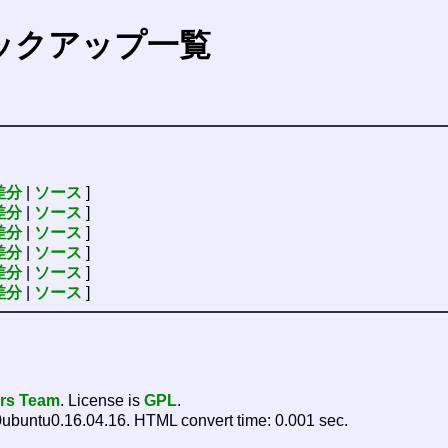
ックアップ一覧
差分
|
ソース
]
差分
|
ソース
]
差分
|
ソース
]
差分
|
ソース
]
差分
|
ソース
]
差分
|
ソース
]
ers Team
. License is
GPL
.
ubuntu0.16.04.16. HTML convert time: 0.001 sec.