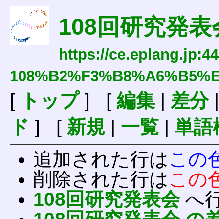
108回研究発表
https://ce.eplang.jp:4
108%B2%F3%B8%A6%B5%
[
トップ
] [
編集
|
差分
ド
] [
新規
|
一覧
|
単語
追加された行は
この
削除された行は
この
108回研究発表会
へ