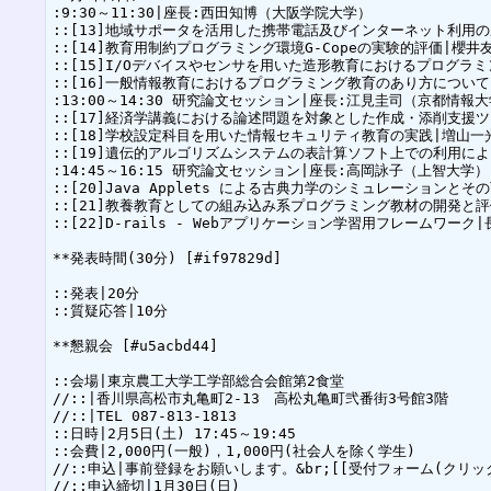
:9:30～11:30|座長:西田知博（大阪学院大学）

::[13]地域サポータを活用した携帯電話及びインターネット利用
::[14]教育用制約プログラミング環境G-Copeの実験的評価|櫻
::[15]I/Oデバイスやセンサを用いた造形教育におけるプログラ
::[16]一般情報教育におけるプログラミング教育のあり方について
:13:00～14:30 研究論文セッション|座長:江見圭司（京都情報大
::[17]経済学講義における論述問題を対象とした作成・添削支援
::[18]学校設定科目を用いた情報セキュリティ教育の実践|増山
::[19]遺伝的アルゴリズムシステムの表計算ソフト上での利用に
:14:45～16:15 研究論文セッション|座長:高岡詠子（上智大学）

::[20]Java Applets による古典力学のシミュレーションと
::[21]教養教育としての組み込み系プログラミング教材の開発と
::[22]D-rails - Webアプリケーション学習用フレームワーク
**発表時間(30分) [#if97829d]

::発表|20分

::質疑応答|10分

**懇親会 [#u5acbd44]

::会場|東京農工大学工学部総合会館第2食堂

//::|香川県高松市丸亀町2-13　高松丸亀町弐番街3号館3階

//::|TEL 087-813-1813

::日時|2月5日(土) 17:45～19:45

::会費|2,000円(一般)，1,000円(社会人を除く学生)

//::申込|事前登録をお願いします。&br;[[受付フォーム(クリックして下さい)
//::申込締切|1月30日(日)
