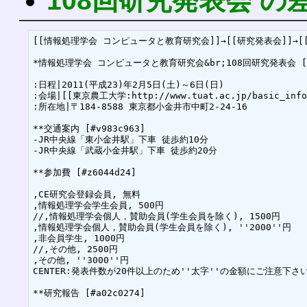
108回研究発表会 の
[[情報処理学会 コンピュータと教育研究会]]→[[研究発表会]]→[[
*情報処理学会 コンピュータと教育研究会&br;108回研究発表会 [#nf
:日程|2011(平成23)年2月5日(土)～6日(日)

:会場|[[東京農工大学:http://www.tuat.ac.jp/basic_info
:所在地|〒184-8588 東京都小金井市中町2-24-16

**交通案内 [#v983c963]

-JR中央線「東小金井駅」下車 徒歩約10分

-JR中央線「武蔵小金井駅」下車 徒歩約20分

**参加費 [#z6044d24]

,CE研究会登録会員, 無料

,情報処理学会学生会員, 500円

//,情報処理学会個人，賛助会員(学生会員を除く), 1500円

,情報処理学会個人，賛助会員(学生会員を除く), ''2000''円

,非会員学生, 1000円

//,その他, 2500円

,その他, ''3000''円

CENTER:発表件数が20件以上のため''太字''の金額にご注意下さい
**研究報告 [#a02c0274]
