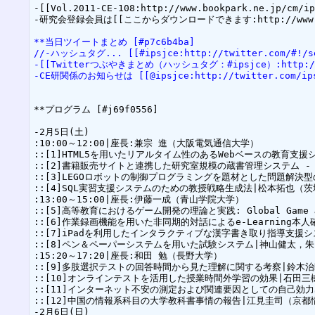
-[[Vol.2011-CE-108:http://www.bookpark.ne.jp/cm/ip
-研究会登録会員は[[ここからダウンロードできます:http://www.ipsj.
**当日ツイートまとめ [#p7c6b4ba]
//-ハッシュタグ... [[#ipsjce:http://twitter.com/#!/se
-[[Twitterつぶやきまとめ（ハッシュタグ：#ipsjce）:http://to
-CE研関係のお知らせは [[@ipsjce:http://twitter.com
**プログラム [#j69f0556]

-2月5日(土)

:10:00～12:00|座長:兼宗 進（大阪電気通信大学）

::[1]HTML5を用いたリアルタイム性のあるWebベースの教育支
::[2]書籍販売サイトと連携した研究室規模の蔵書管理システム - 
::[3]LEGOロボットの制御プログラミングを題材とした問題解決型
::[4]SQL実習支援システムのための教授戦略生成法|松本拓也（
:13:00～15:00|座長:伊藤一成（青山学院大学）

::[5]高等教育におけるゲーム開発の理論と実践: Global Gam
::[6]作業録画機能を用いた非同期的対話によるe-Learning本人
::[7]iPadを利用したインタラクティブな漢字書き取り指導支援
::[8]ペン＆ペーパーシステムを用いた試験システム|神山健太，朱
:15:20～17:20|座長:和田 勉（長野大学）

::[9]多肢選択テストの回答時間から見た理解に関する考察|鈴木治
::[10]オンラインテストを活用した授業時間外学習の効果|石田三
::[11]インターネット不安の測定および関連要因としての自己効
::[12]中国の情報系科目の大学教科書事情の報告|江見圭司（京都
-2月6日(日)
