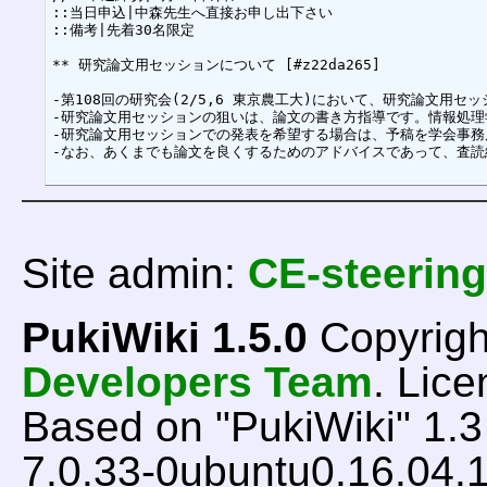
::当日申込|中森先生へ直接お申し出下さい

::備考|先着30名限定

** 研究論文用セッションについて [#z22da265]

-第108回の研究会(2/5,6 東京農工大)において、研究論文用セ
-研究論文用セッションの狙いは、論文の書き方指導です。情報処理
-研究論文用セッションでの発表を希望する場合は、予稿を学会事務
Site admin:
CE-steering
PukiWiki 1.5.0
Copyrigh
Developers Team
. Lice
Based on "PukiWiki" 1.
7.0.33-0ubuntu0.16.04.1