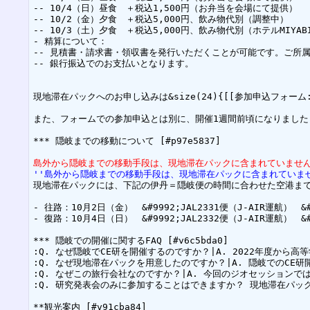
-- 10/4（日）昼食　＋税込1,500円（お弁当を会場にて提供）

-- 10/2（金）夕食　＋税込5,000円、飲み物代別（調整中）

-- 10/3（土）夕食　＋税込5,000円、飲み物代別（ホテルMIYABI
- 精算について：

-- 見積書・請求書・領収書を発行いただくことが可能です。ご所
-- 銀行振込でのお支払いとなります。

現地滞在パックへのお申し込みは&size(24){[[参加申込フォーム:https://
また、フォームでの参加申込とは別に、開催1週間前頃になりました
*** 隠岐までの移動について [#p97e5837]

島外から隠岐までの移動手段は、現地滞在パックに含まれていません
''島外から隠岐までの移動手段は、現地滞在パックに含まれていま
現地滞在パックには、下記の伊丹＝隠岐便の時間に合わせた空港まで
- 往路：10月2日（金）　&#9992;JAL2331便（J-AIR運航）　&
- 復路：10月4日（日）　&#9992;JAL2332便（J-AIR運航）　&
*** 隠岐での開催に関するFAQ [#v6c5bda0]

:Q. なぜ隠岐でCE研を開催するのですか？|A. 2022年
:Q. なぜ現地滞在パックを用意したのですか？|A. 隠岐での
:Q. なぜこの旅行会社なのですか？|A. 今回のジオセッショ
:Q. 研究発表会のみに参加することはできますか？ 現地滞在パ
**観光案内 [#v91cba84]
