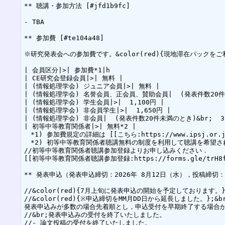
** 聴講・参加方法 [#jfd1b9fc]

- TBA

** 参加費 [#te104a48]

※研究発表会への参加費です。&color(red){現地滞在パック
| 会員区分|>| 参加費*1|h

| CE研究会登録会員|>| 無料 |

| (情報処理学会) ジュニア会員|>| 無料 |

| (情報処理学会) 名誉会員、正会員、賛助会員|  (発表件数20件未満の
| (情報処理学会) 学生会員|>|  1,100円 |

| (情報処理学会) 非会員学生|>|  1,650円 |

| (情報処理学会) 非会員|  (発表件数20件未満のとき)&br;  3,3
| 初等中等教育関係者|>| 無料*2 |

　*1) 参加費規定の詳細は [[こちら:https://www.ipsj.or.jp/
　*2) 初等中等教育関係者聴講無料の制度を利用して聴講を希望され
//初等中等教育関係者聴講参加登録よりお申し込みください．

[[初等中等教育関係者聴講参加登録:https://forms.gle/trH8
** 発表申込（発表申込締切：2026年 8月12日（水），投稿締切：202
//&color(red){7月上旬に発表申込の開始を予定しております。};
//&color(red){※申込締切をMM月DD日から延長しました。};&br
発表申込みが多数の場合先着順とし，申込受付を早期終了する場合が
//&br;発表申込みの受付を終了いたしました。

//- 論文投稿の受付を終了いたしました。
