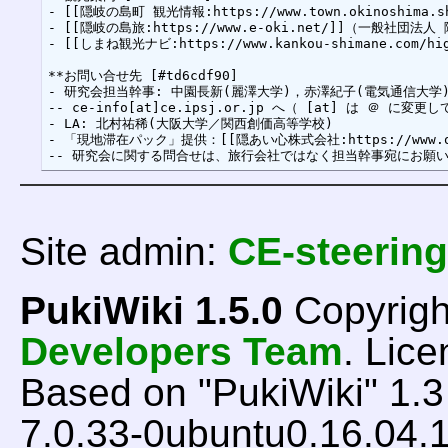
- [[隠岐の島町 観光情報:https://www.town.okinoshima.shim
- [[隠岐の島旅:https://www.e-oki.net/]]（一般社団
- [[しまね観光ナビ:https://www.kankou-shimane.com
**お問い合せ先 [#td6cdf90]

- 研究会担当幹事: 中園長新(麗澤大学)，赤澤紀子(電気通信大学)
-- ce-info[at]ce.ipsj.or.jp へ（ [at] は ＠ 
- LA: 北村祐稀(大阪大学／関西創価高等学校)

- 「現地滞在パック」提供：[[隠あい心株式会社:https://www.oai
Site admin:
CE-steering
PukiWiki 1.5.0
Copyrigh
Developers Team
. Lice
Based on "PukiWiki" 1.
7.0.33-0ubuntu0.16.04.1