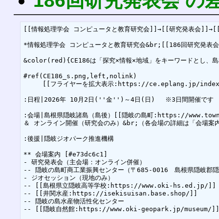
186回研究発表会 の
[[情報処理学会 コンピュータと教育研究会]]→[[研究発表会]]→[[
*情報処理学会 コンピュータと教育研究会&br;[[186回研究発表会]] [
&color(red){CE186は「探究×情報×地域」をキーワ
#ref(CE186_s.png,left,nolink)

　　　[[フライヤーを拡大表示:https://ce.eplang.jp/index.php?
:日程|2026年 10月2日(''金'')～4日(日) 　※3日間開催です

:会場|島根県隠岐諸島（島後）[[隠岐の島町:https://www.town.oki
＆ オンライン開催（研究会のみ）&br;（各会場の詳細は「会場案
:後援|隠岐ジオパーク推進機構

** 会場案内 [#e73dc6c1]

- 研究発表会（主会場：オンライン併催）

-- 隠岐の島町商工業振興センター（〒685-0016　島根県隠岐郡隠
- ジオセッション（現地のみ）

-- [[島根県立隠岐高等学校:https://www.oki-hs.ed.jp
-- [[井関水産:https://isekisuisan.base.shop/]]

-- 隠岐の島水産物活性化センター

-- [[隠岐自然館:https://www.oki-geopark.jp/mu