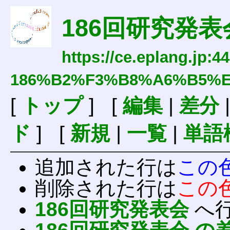
186回研究発表
https://ce.eplang.jp:4
186%B2%F3%B8%A6%B5%
[
トップ
] [
編集
|
差分
ド
] [
新規
|
一覧
|
単語
追加された行は
この
削除された行は
この
186回研究発表会
へ