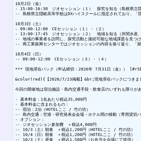
10月2日（金）

- 15:00-16:30　ジオセッション（１）　探究を知る（島根県立
-- 島根県立隠岐高等学校はDXハイスクールに指定されており、
10月3日（土）

- 09:00-12:00　CEセッション（１）・（２）

- 13:00-17:45　ジオセッション（２）　地域を知る（井関
-- 地域の事業者を訪問し、探究活動と接続可能な地域課題を見つ
-- 商工業振興センターではジオセッションの内容を振り返り、「
10月4日（日）

-- 09:00-12:00　CEセッション（３）・（４）

*** 現地滞在パック（申込締切：2026年 7月31日（金）） [#r5b5
&color(red){【2026/7/23掲載】&br;現地滞
今回の開催地は宿泊施設・島内交通手段・飲食店のいずれも限りが
- 基本料金：1名あたり税込35,000円

- 基本料金に含まれるもの：

-- 宿泊：2泊（HOTELここ / 竹の坊）

-- 島内交通：空港・研究発表会会場・ホテル間の移動（専用貸切バ
- オプション：

-- ジオセッション参加費　＋税込4,000円

-- 10/3（土）朝食　＋税込1,200円（HOTELここ / 竹の坊）

-- 10/4（日）朝食　＋税込1,200円（HOTELここ / 竹の坊）

-- 10/3（土）昼食　＋税込1,500円（お弁当を会場にて提供）
