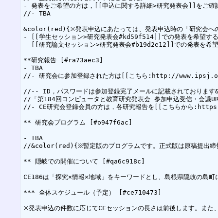
- 発表をご希望の方は，[[申込に関する詳細>研究発表会]]をご確認の上，[
//- TBA

&color(red){※発表申込にあたっては、発表申込時の「研究
- [[学生セッション>研究発表会#kd59f514]]での発表を希望す
- [[研究論文セッション>研究発表会#b19d2e12]]での発表を
**研究報告 [#ra73aec3]

- TBA

//- 研究会に参加登録された方は[[こちら:http://www.ipsj.or
//-- ID，パスワードは参加登録完了メールに記載されております&b
//「第184回コンピュータと教育研究発表会 参加申込受信・会議U
//- CE研究会登録会員の方は，各研究報告を[[こちらから:https://ip
** 研究会プログラム [#o947f6ac]

- TBA

//&color(red){※暫定版のプログラムです。正式版は原稿提出締
** 隠岐での開催について [#qa6c918c]

CE186は「探究×情報×地域」をキーワードとし、島根県隠岐の
*** 全体スケジュール（予定） [#ce710473]

※発表申込の件数に応じてCEセッションの長さは前後します。また