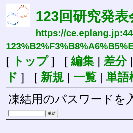
123回研究発表
https://ce.eplang.jp:4
123%B2%F3%B8%A6%B5%
[
トップ
] [
編集
|
差分
ド
] [
新規
|
一覧
|
単語
凍結用のパスワードを