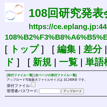
108回研究発表
https://ce.eplang.jp:4
108%B2%F3%B8%A6%B5%
[
トップ
] [
編集
|
差分
ド
] [
新規
|
一覧
|
単語
[
添付ファイル一覧
] [
全ページの添付ファイル一覧
]
アップロード可能最大ファイルサイズは 10,240KB です。
添付ファイル:
管理者パスワード: