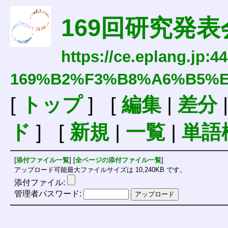
169回研究発表
https://ce.eplang.jp:4
169%B2%F3%B8%A6%B5%
[
トップ
] [
編集
|
差分
ド
] [
新規
|
一覧
|
単語
[
添付ファイル一覧
] [
全ページの添付ファイル一覧
]
アップロード可能最大ファイルサイズは 10,240KB です。
添付ファイル:
管理者パスワード: