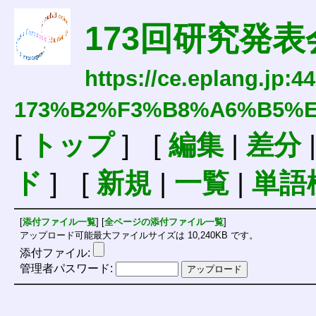
173回研究発表
https://ce.eplang.jp:4
173%B2%F3%B8%A6%B5%
[
トップ
] [
編集
|
差分
ド
] [
新規
|
一覧
|
単語
[
添付ファイル一覧
] [
全ページの添付ファイル一覧
]
アップロード可能最大ファイルサイズは 10,240KB です。
添付ファイル:
管理者パスワード: