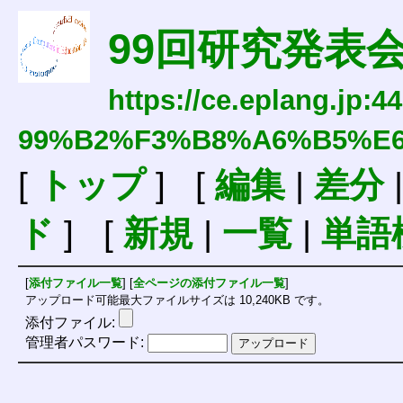
99回研究発表
https://ce.eplang.jp:4
99%B2%F3%B8%A6%B5%E
[
トップ
] [
編集
|
差分
ド
] [
新規
|
一覧
|
単語
[
添付ファイル一覧
] [
全ページの添付ファイル一覧
]
アップロード可能最大ファイルサイズは 10,240KB です。
添付ファイル:
管理者パスワード: