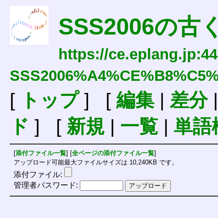
SSS2006の
https://ce.eplang.jp:4
SSS2006%A4%CE%B8%C5
[
トップ
] [
編集
|
差分
ド
] [
新規
|
一覧
|
単語
[
添付ファイル一覧
] [
全ページの添付ファイル一覧
]
アップロード可能最大ファイルサイズは 10,240KB です。
添付ファイル:
管理者パスワード: