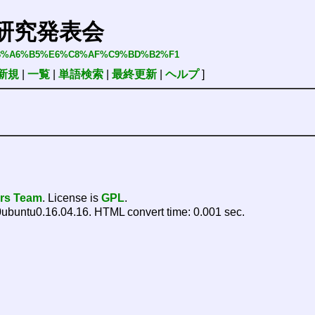
33回研究発表会
%F3%B8%A6%B5%E6%C8%AF%C9%BD%B2%F1
新規
|
一覧
|
単語検索
|
最終更新
|
ヘルプ
]
ers Team
. License is
GPL
.
ubuntu0.16.04.16. HTML convert time: 0.001 sec.