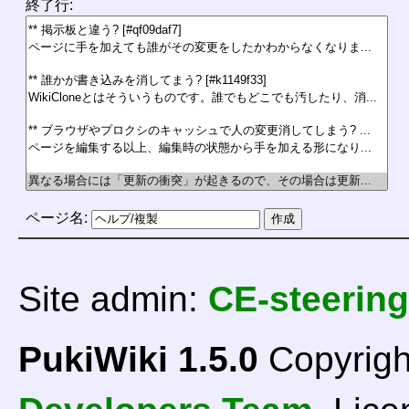
終了行:
ページ名:
Site admin:
CE-steering
PukiWiki 1.5.0
Copyrigh