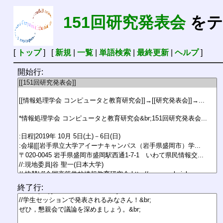
151回研究発表会
をテ
[
トップ
] [
新規
|
一覧
|
単語検索
|
最終更新
|
ヘルプ
]
開始行:
終了行: