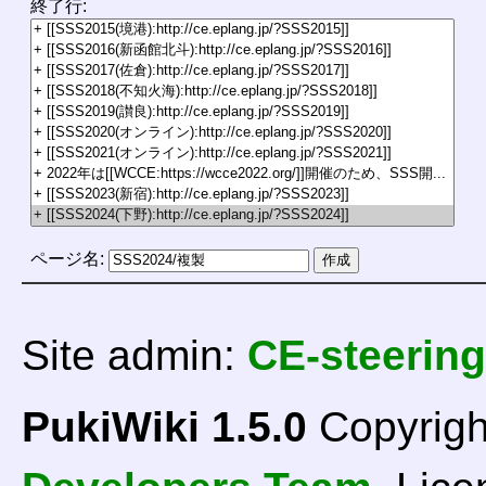
終了行:
ページ名:
Site admin:
CE-steering
PukiWiki 1.5.0
Copyrigh