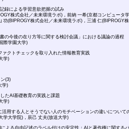
行動記録による学習意欲把握の試み
IPROGY株式会社／未来環境ラボ)，前納 一希(京都コンピュー
 功(BIPROGY株式会社／未来環境ラボ)，三浦 仁(BIPRO
教科書の今後の在り方等に関する検討会議」における議論の過程
国際学園大学)
けるファクトチェックを取り入れた情報教育実践
大学)
ン(3)
大学)
tを活用したAI基礎教育の実践と課題
大学)
を便利に活用する人とそうでない人のモチベーションの違いについて
大学大学院)，辰己 丈夫(放送大学)
成AIによる自由記述のラベル付けの安定性：AIと著作権に関する