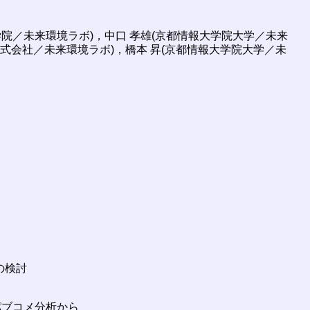
タ学院／未来環境ラボ)，中口 孝雄(京都情報大学院大学／未来
GY株式会社／未来環境ラボ)，橋本 昇(京都情報大学院大学／未
の検討
パブコメ分析から