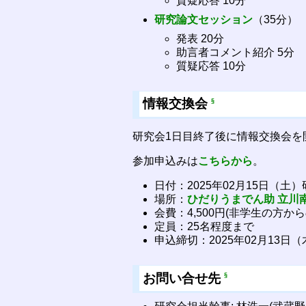
質疑応答 10分
研究論文セッション
（35分）
発表 20分
助言者コメント紹介 5分
質疑応答 10分
情報交換会
§
研究会1日目終了後に情報交換会を
参加申込みは
こちらから
。
日付：2025年02月15日（土）
場所：
ひだりうまでん助 立川
会費：4,500円(非学生の方
定員：25名程度まで
申込締切：2025年02月13日（木
お問い合せ先
§