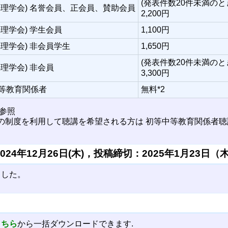
(発表件数20件未満のと
処理学会) 名誉会員、正会員、賛助会員
2,200円
処理学会) 学生会員
1,100円
処理学会) 非会員学生
1,650円
(発表件数20件未満のと
処理学会) 非会員
3,300円
等教育関係者
無料*2
参照
料の制度を利用して聴講を希望される方は 初等中等教育関係者
24年12月26日(木)，投稿締切：2025年1月23日（
ました。
こちら
から一括ダウンロードできます.