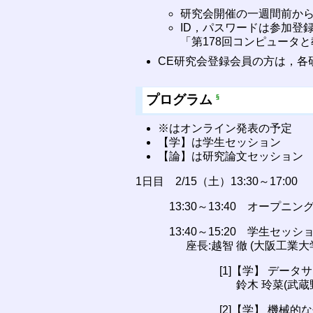
研究会開催の一週間前か
ID，パスワードは参加登
「第178回コンピュータと
CE研究会登録会員の方は，各
プログラム
§
※はオンライン発表の予定
【学】は学生セッション
【論】は研究論文セッション
1日目 2/15（土）13:30～17:00
13:30～13:40 オープニン
13:40～15:20 学生セッショ
座長:越智 徹 (大阪工業大
[1]【学】 デ
鈴木 玲菜(武蔵
[2]【学】 機