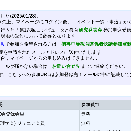
2025/01/28)。
照の上、マイページにログイン後、「イベント一覧・申込」か
行うと「第178回コンピュータと教育
研究発表会
参加申込受信
は現地の受付において必要となります。
制度
で参加を希望される方は，
初等中等教育関係者聴講参加登
報等を申請されたメールアドレスに送付いたします．
場合，マイページからの申し込みはできません．
メールが届かない場合は、
お問い合せ先
までご連絡ください。
します。こちらへの参加URLは参加登録完了メールの中に記載し
分
参加費*1
究会登録会員
無料
処理学会) ジュニア会員
無料