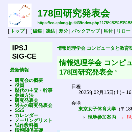
178回研究発表会
https://ce.eplang.jp:443/index.php?178%B2
[
トップ
] [
編集
|
凍結
|
差分
|
バックアップ
|
添付
|
リロー
IPSJ
情報処理学会 コンピュータと教育
SIG-CE
情報処理学会 コンピ
最新情報
178回研究発表会
§
研究会の概要
役員
日程
歴代の主査・幹事
2025年02月15日(土)～16
参加方法
研究発表会
会場
過去の研究発表会
東京女子体育大学
（〒18
SSS
カレンダー
現地参加案内
← 現
メーリングリスト
試作教科書
情報関係基礎