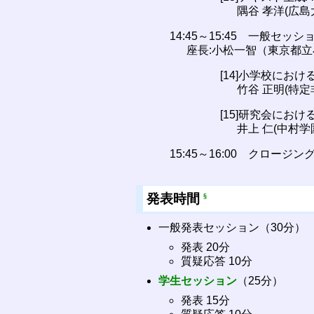
隅谷 孝洋(広島
14:45～15:45 一般セッショ
座長:小松一智（東京都
[14]小学校にお
竹谷 正明(特
[15]研究会に
井上 仁(中村学
15:45～16:00 クロージン
発表時間
§
一般発表セッション（30分）
発表 20分
質疑応答 10分
学生セッション
（25分）
発表 15分