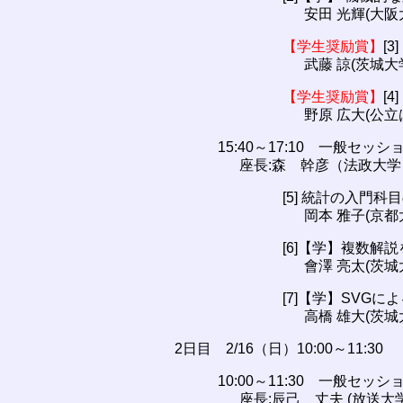
安田 光輝(大
【学生奨励賞】
[
武藤 諒(茨城大
【学生奨励賞】
[
野原 広大(公
15:40～17:10 一般セッシ
座長:森 幹彦（法政大学
[5] 統計の入門
岡本 雅子(京都
[6]【学】複数
會澤 亮太(茨城
[7]【学】SV
高橋 雄大(茨城
2日目 2/16（日）10:00～11:30
10:00～11:30 一般セッショ
座長:辰己 丈夫 (放送大学