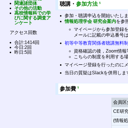
聴講・
参加方法
関連諸団体
§
その他の活動
高校情報科での学
参加・聴講申込を開始いたしました(
びに関する調査ア
情報処理学会 研究会案内
を参
ンケート
マイページから参加登録を
アクセス回数
メールに記載の申込番号
合計:1414回
初等中等教育関係者聴講無料
今日:2回
資格確認の後，Zoom情
昨日:5回
こちらの制度を利用する
マイページ登録を行ったのに
当日の質疑はSlackを併用
参加費
§
会員区
CE研
(情報