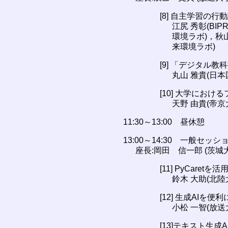
[8] 自主学習の
江尻 秀彰(B
環境ラボ)，秋山
来環境ラボ)
[9] 「デジタル
丸山 雅貴(日本
[10] 大学にお
天野 由貴(帝京
11:30～13:00 昼休憩
13:00～14:30 一般セッショ
座長:岡田 信一郎 (茨城
[11] PyCare
鈴木 大助(北陸
[12] 生成AI
小松 一智(放送
[13]テキスト生