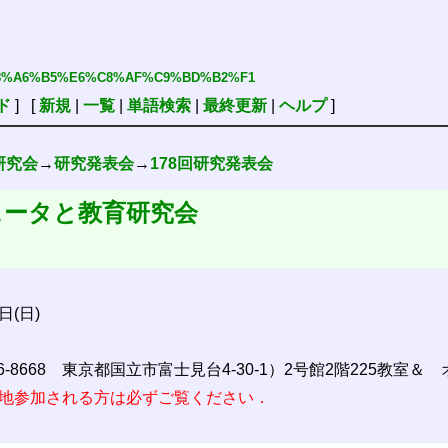
%F3%B8%A6%B5%E6%C8%AF%C9%BD%B2%F1
ド
] [
新規
|
一覧
|
単語検索
|
最終更新
|
ヘルプ
]
研究会
→
研究発表会
→
178回研究発表会
ュータと教育研究会
日(日)
6-8668 東京都国立市富士見台4-30-1）2号館2階225教室
地参加される方は必ずご覧ください．