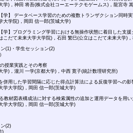
阪大学)，神田 将吾(株式会社コーエーテクモゲームス)，龍宮寺 
3]【学】 データベース学習のための複数トランザクション同時
学大学院)，岡田 信一郎(茨城大学)
4]【学】プログラミング学習における無操作状態に着目した支
立はこだて未来大学大学院)，石田 繁巳(公立はこだて未来大学)，
ョン(1)・学生セッション(2)
）
科目の授業実践とその考察
大学)，瀧川 一学(京都大学)，中西 寛子(統計数理研究所)
解説を併用した学習間隔に応じた得点計算法による反復学習への影
大学大学院)，岡田 信一郎(茨城大学)
Gによる教材図表構成法に対する検索属性の追加と運用データを用
大学大学院)，岡田 信一郎(茨城大学)
ン(2)
)