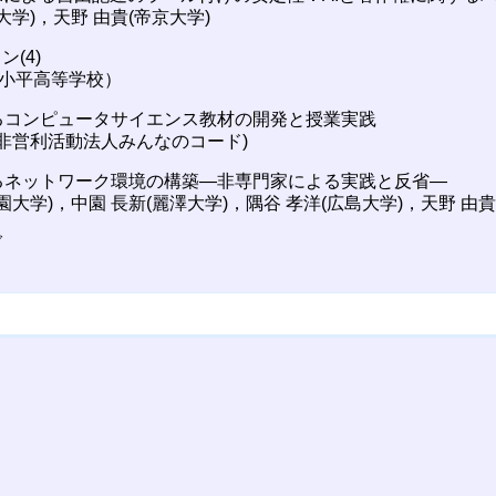
大学)，天野 由貴(帝京大学)
ン(4)
立小平高等学校）
けるコンピュータサイエンス教材の開発と授業実践
定非営利活動法人みんなのコード)
おけるネットワーク環境の構築―非専門家による実践と反省―
園大学)，中園 長新(麗澤大学)，隅谷 孝洋(広島大学)，天野 由貴
グ