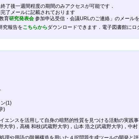
ら終了後一週間程度の期間のみアクセスが可能です．
録完了メールに記載されております
教育
研究発表会
参加申込受信・会議URLのご連絡」のメール
研究報告を
こちらから
ダウンロードできます．電子図書館にロ
グ
ン(1)
学)
ータサイエンスを活用して自身の暗黙的性質を見つける活動の実践
野大学)，高橋 和枝(武蔵野大学)，山本 浩之(武蔵野大学)，中村
械的な処理や用語の階層構造を用いた４択問題生成ツールの開発と評