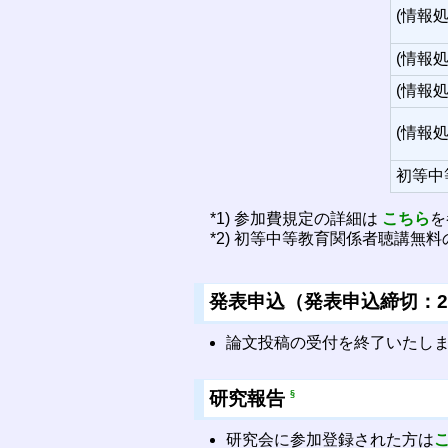
(情報
(情報
(情報
(情報
初等中
*1) 参加費規定の詳細は
こちら
を
*2) 初等中等教育関係者聴講無
発表申込（発表申込締切：20
論文投稿の受付を終了いたし
研究報告
§
研究会に参加登録された方は