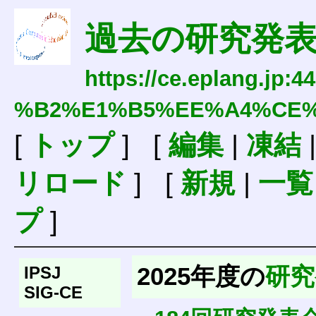
過去の研究発
https://ce.eplang.jp:4
%B2%E1%B5%EE%A4%CE%
[
トップ
] [
編集
|
凍結
リロード
] [
新規
|
一覧
プ
]
2025年度の
研究
IPSJ
SIG-CE