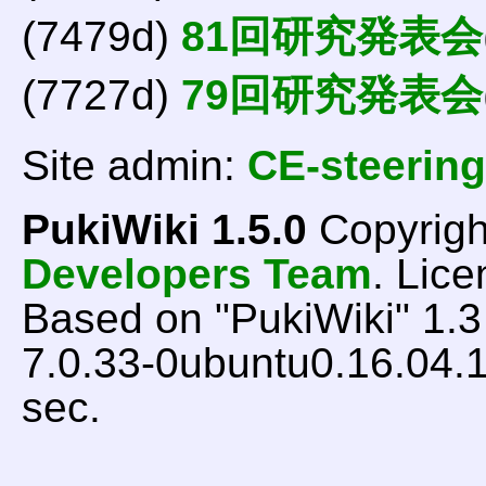
(7479d)
81回研究発表会
(7727d)
79回研究発表会
Site admin:
CE-steering
PukiWiki 1.5.0
Copyrigh
Developers Team
. Lice
Based on "PukiWiki" 1.
7.0.33-0ubuntu0.16.04.1
sec.