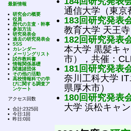
184回研究発表
最新情報
通信大学（東京
研究会の概要
183回研究発表
役員
歴代の主査・幹事
教育大学 天王
参加方法
研究発表会
182回研究発表
過去の研究発表会
SSS
本大学 黒髪キ
カレンダー
メーリングリスト
市），共催：CL
試作教科書
情報関係基礎
181回研究発表
関連諸団体
その他の活動
奈川工科大学 
高校情報科での学
びに関する調査ア
県厚木市）
ンケート
180回研究発表
アクセス回数
大学 浜松キャ
合計:2325回
今日:1回
昨日:0回